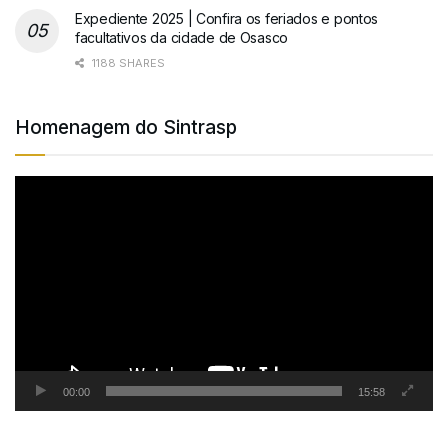
Expediente 2025 | Confira os feriados e pontos
facultativos da cidade de Osasco
1188 SHARES
Homenagem do Sintrasp
Tocador
de
vídeo
00:00
15:58