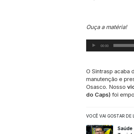
Ouça a matéria!
Tocador de áudio
00:00
O Sintrasp acaba 
manutenção e pres
Osasco. Nosso
vi
do Caps)
foi empo
VOCÊ VAI GOSTAR DE L
Saúde 