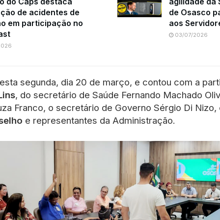
o do Caps destaca
agilidade da
ção de acidentes de
de Osasco pa
ho em participação no
aos Servidor
ast
03/07/2026
2026
esta segunda, dia 20 de março, e contou com a part
Lins
, do secretário de Saúde Fernando Machado Olive
za Franco, o secretário de Governo Sérgio Di Nizo, 
selho
e representantes da Administração.