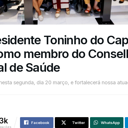
esidente Toninho do Ca
omo membro do Consel
al de Saúde
nesta segunda, dia 20 março, e fortalecerá nossa atua
.3k
Facebook
Twitter
WhatsApp
izações