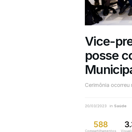
Vice-pr
posse c
Municip
Cerimônia ocorreu 
20/03/2023
in
Saúde
588
3
Compartilhamentos
Visual