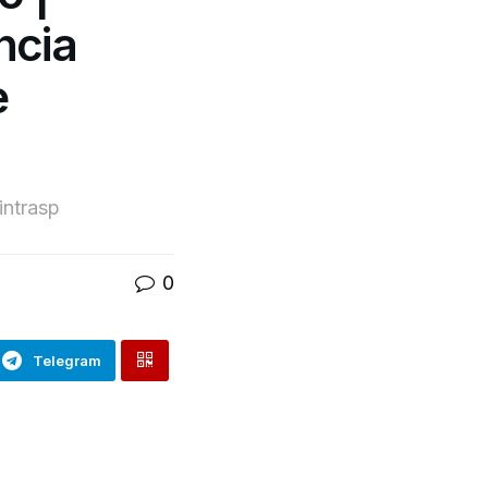
ncia
e
intrasp
0
Telegram