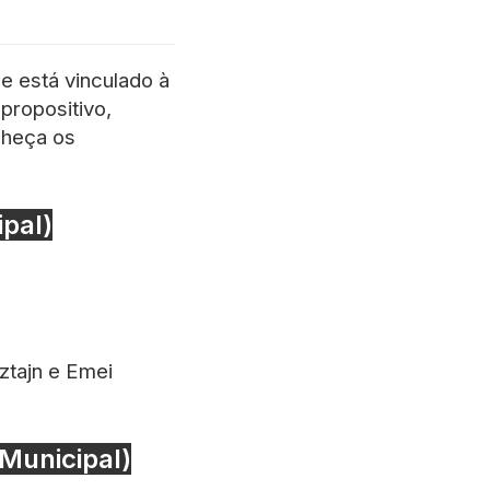
e está vinculado à
propositivo,
nheça os
ipal)
ztajn e Emei
Municipal)