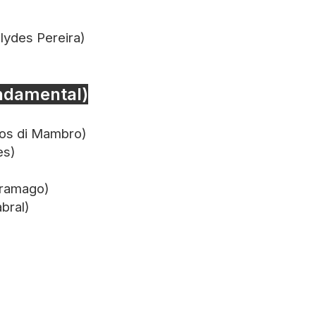
lydes Pereira)
undamental)
los di Mambro)
es)
aramago)
bral)