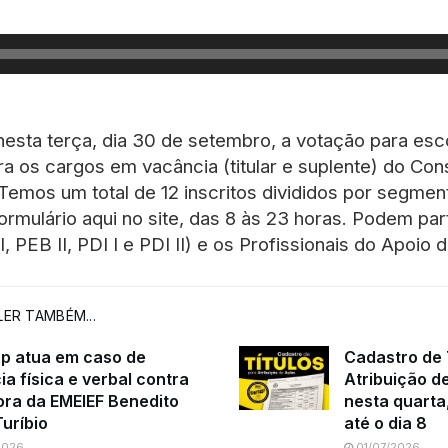
 nesta terça, dia 30 de setembro, a votação para esc
a os cargos em vacância (titular e suplente) do Con
emos um total de 12 inscritos divididos por segmen
formulário aqui no site, das 8 às 23 horas. Podem par
, PEB II, PDI I e PDI II) e os Profissionais do Apoio
ER TAMBÉM...
sp atua em caso de
Cadastro de 
ia física e verbal contra
Atribuição d
ora da EMEIEF Benedito
nesta quarta,
Turíbio
até o dia 8
2026
01/07/2026