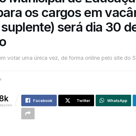
para os cargos em vacâ
e suplente) será dia 30 d
o
m votar uma única vez, de forma online pelo site do S
o
.8k
Facebook
Twitter
WhatsApp
izações