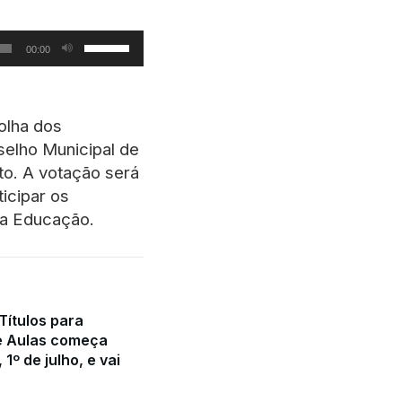
Use
00:00
as
setas
para
olha dos
cima
selho Municipal de
ou
to.
A votação será
para
ticipar os
baixo
 da Educação.
para
aumentar
ou
diminuir
Títulos para
o
e Aulas começa
volume.
 1º de julho, e vai