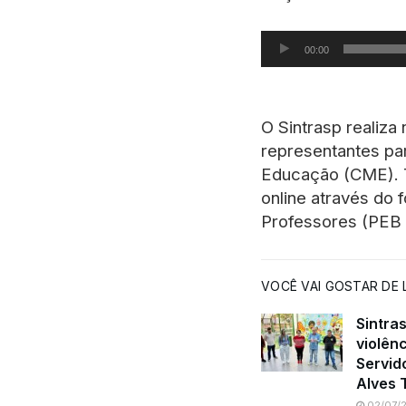
Tocador de áudio
00:00
O Sintrasp realiza
representantes par
Educação (CME). T
online através do 
Professores (PEB I
VOCÊ VAI GOSTAR DE L
Sintra
violênc
Servid
Alves 
02/07/