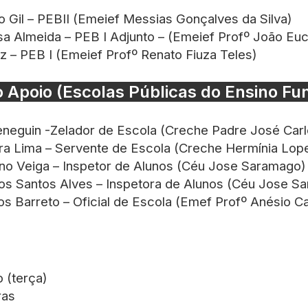
 Gil – PEBII (Emeief Messias Gonçalves da Silva)
a Almeida – PEB I Adjunto – (Emeief Profº João Euc
z – PEB I (Emeief Profº Renato Fiuza Teles)
 Apoio (Escolas Públicas do Ensino F
neguin -Zelador de Escola (Creche Padre José Car
a Lima – Servente de Escola (Creche Hermínia Lop
no Veiga – Inspetor de Alunos (Céu Jose Saramago)
os Santos Alves – Inspetora de Alunos (Céu Jose S
s Barreto – Oficial de Escola (Emef Profº Anésio Ca
 (terça)
ras